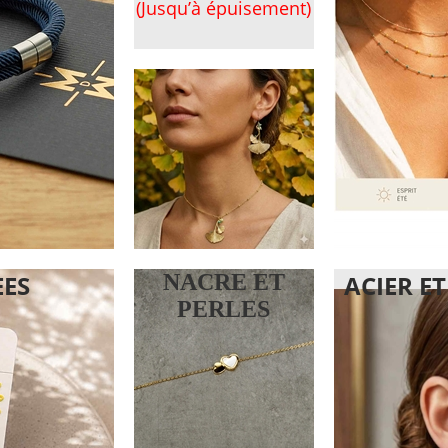
(Jusqu’à épuisement)
EES
NACRE ET
ACIER E
PERLES