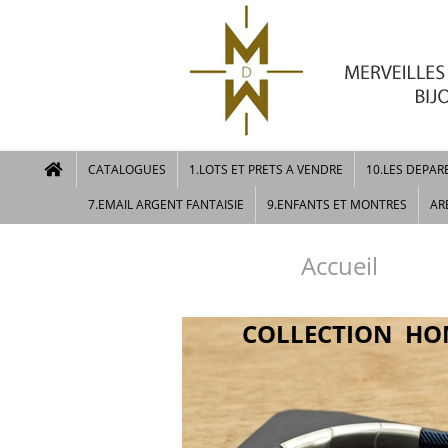
CATALOGUES
1.LOTS ET PRETS A VENDRE
10.LES DEPAR
7.EMAIL ARGENT FANTAISIE
9.ENFANTS ET MONTRES
AR
Accueil
COLLECTION H