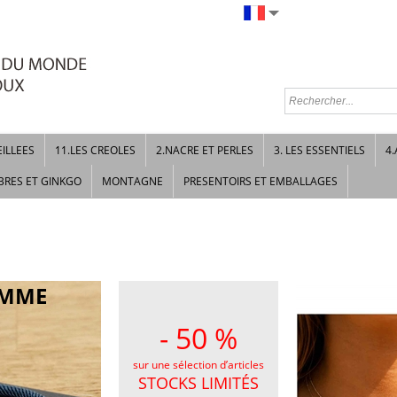
EILLEES
11.LES CREOLES
2.NACRE ET PERLES
3. LES ESSENTIELS
4.
BRES ET GINKGO
MONTAGNE
PRESENTOIRS ET EMBALLAGES
OMME
- 50 %
sur une sélection d’articles
STOCKS LIMITÉS